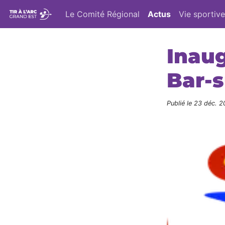
Le Comité Régional
Actus
Vie sportive
Inaug
Bar-s
Publié le
23 déc. 2