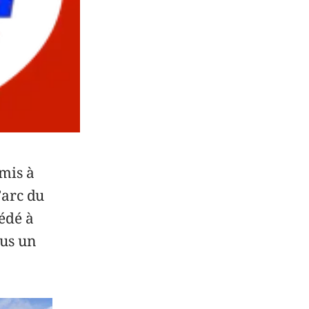
 mis à
’arc du
cédé à
ous un