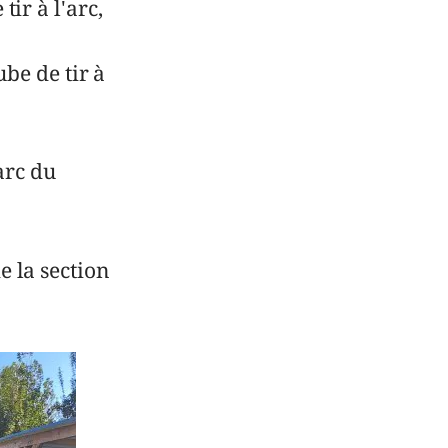
ir à l'arc,
be de tir à
arc du
 la section