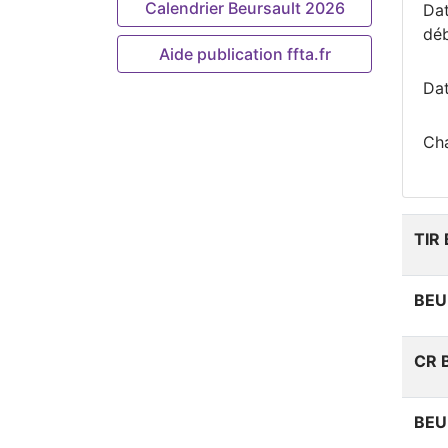
Calendrier Beursault 2026
Da
dé
Aide publication ffta.fr
Dat
Ch
TIR
BEU
CR 
BEU