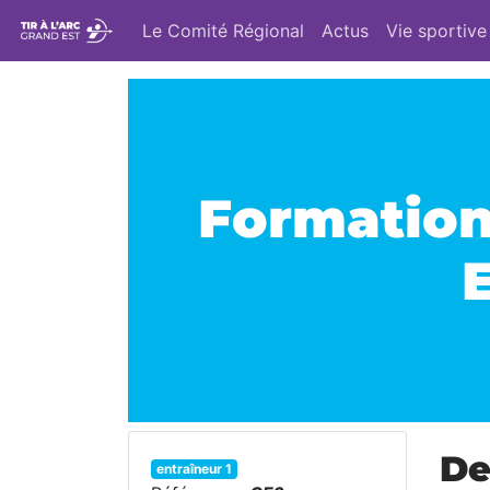
Le Comité Régional
Actus
Vie sportive
Formation 
De
entraîneur 1