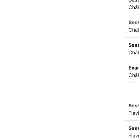
Châ
Sess
Châ
Ses
Châ
Exa
Châ
Sess
Flav
Sess
Flav