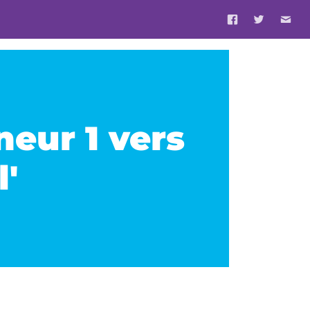
neur 1 vers
'