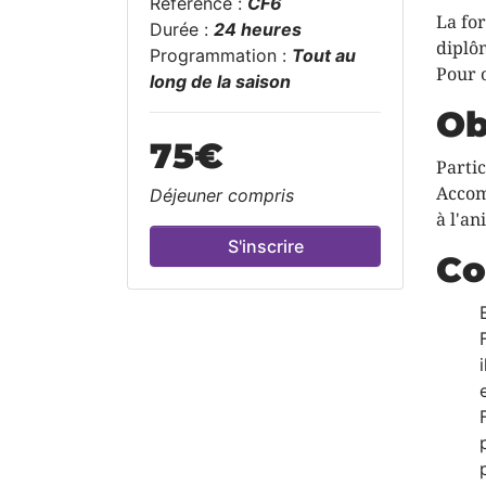
Référence :
CF6
La fo
Durée :
24 heures
diplô
Programmation :
Tout au
Pour 
long de la saison
Ob
75
€
Partic
Accomp
Déjeuner compris
à l'an
S'inscrire
Co