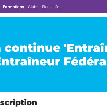
Formations
Clubs
Flèch'Infos
continue 'Entraî
Entraîneur Fédéral
scription