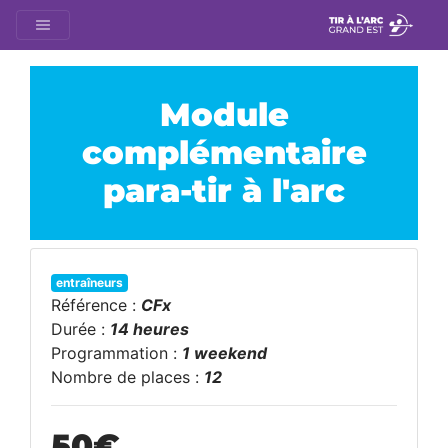
Module
complémentaire
para-tir à l'arc
entraîneurs
Référence :
CFx
Durée :
14 heures
Programmation :
1 weekend
Nombre de places :
12
50
€