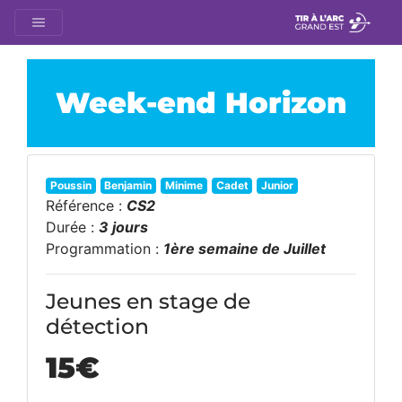
Week-end Horizon
Poussin
Benjamin
Minime
Cadet
Junior
Référence :
CS2
Durée :
3 jours
Programmation :
1ère semaine de Juillet
Jeunes en stage de
détection
15
€